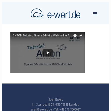
Sven Ewert
Im Steingebiß 53 • DE-76829 Landau
sven@e-wert.de
• Tel. +49 173 3065087